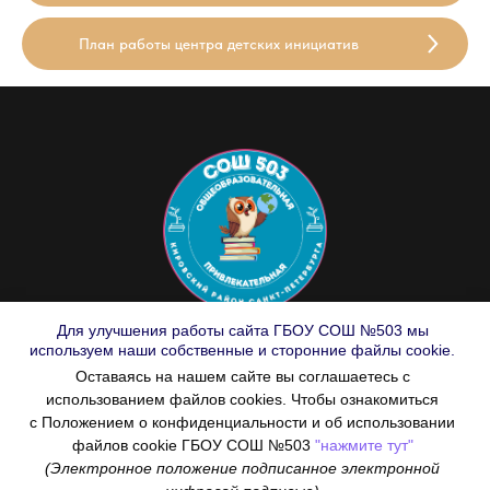
План работы центра детских инициатив
Для улучшения работы сайта ГБОУ СОШ №503 мы
© ГБОУ СОШ №503
используем наши собственные и сторонние файлы cookie.
Государственное бюджетное общеобразовательное учреждение средняя
Оставаясь на нашем сайте вы соглашаетесь с
общеобразовательная школа №503
использованием файлов cookies. Чтобы ознакомиться
Кировского района
Санкт - Петербурга
с Положением о конфиденциальности и об использовании
198207, Санкт-Петербург,
файлов cookie ГБОУ СОШ №503
"нажмите тут"
Ленинский проспект, д. 123, литер А;
(Электронное положение подписанное электронной
телефоны: 377-23-94, 377-76-01, 377-38-93
факс 377-23-94.