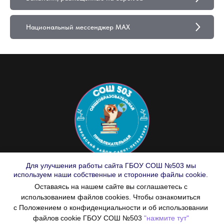
Национальный мессенджер MAX
Для улучшения работы сайта ГБОУ СОШ №503 мы
© ГБОУ СОШ №503
используем наши собственные и сторонние файлы cookie.
Государственное бюджетное общеобразовательное учреждение средняя
Оставаясь на нашем сайте вы соглашаетесь с
общеобразовательная школа №503
использованием файлов cookies. Чтобы ознакомиться
Кировского района
Санкт - Петербурга
с Положением о конфиденциальности и об использовании
198207, Санкт-Петербург,
файлов cookie ГБОУ СОШ №503
"нажмите тут"
Ленинский проспект, д. 123, литер А;