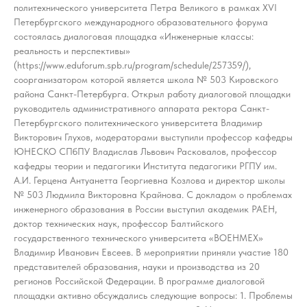
политехнического университета Петра Великого в рамках XVI
Петербургского международного образовательного форума
состоялась диалоговая площадка «Инженерные классы:
реальность и перспективы»
(https://www.eduforum.spb.ru/program/schedule/257359/),
соорганизатором которой является школа № 503 Кировского
района Санкт-Петербурга. Открыл работу диалоговой площадки
руководитель административного аппарата ректора Санкт-
Петербургского политехнического университета Владимир
Викторович Глухов, модераторами выступили профессор кафедры
ЮНЕСКО СПбПУ Владислав Львович Расковалов, профессор
кафедры теории и педагогики Института педагогики РГПУ им.
А.И. Герцена Антуанетта Георгиевна Козлова и директор школы
№ 503 Людмила Викторовна Крайнова. С докладом о проблемах
инженерного образования в России выступил академик РАЕН,
доктор технических наук, профессор Балтийского
государственного технического университета «ВОЕНМЕХ»
Владимир Иванович Евсеев. В мероприятии приняли участие 180
представителей образования, науки и производства из 20
регионов Российской Федерации. В программе диалоговой
площадки активно обсуждались следующие вопросы: 1. Проблемы