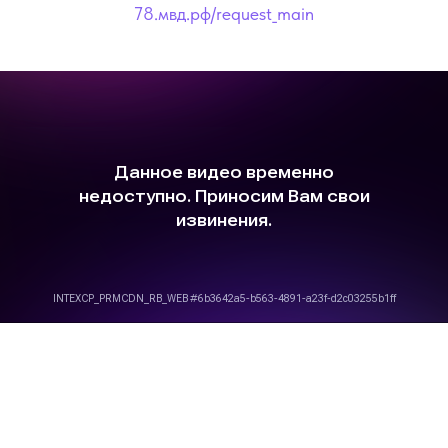
78.мвд.рф/request_main